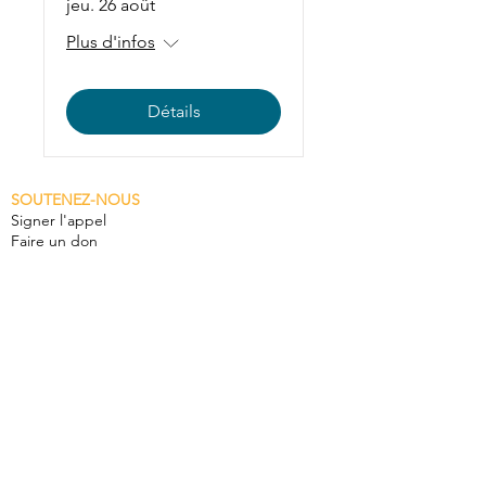
jeu. 26 août
Plus d'infos
Détails
SOUTENEZ-NOUS
Signer l'appel
Faire un don
Voir les signatures
LA DÉMARCHE
Mobilisation citoyenne
Droits de la nature
Fleuve Rhône, sujet de droit
LES RAISONS D'AGIR
Constats et enjeux