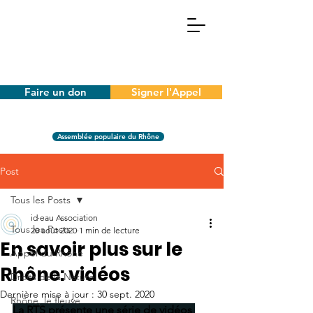
Faire un don
Signer l'Appel
Assemblée populaire du Rhône
Post
Tous les Posts
id·eau Association
Tous les Posts
20 août 2020
1 min de lecture
En savoir plus sur le
Appel du Rhône
Rhône: vidéos
Droits de la Nature
Dernière mise à jour :
30 sept. 2020
Rhône, le fleuve
La RTS présente une série de vidéos 