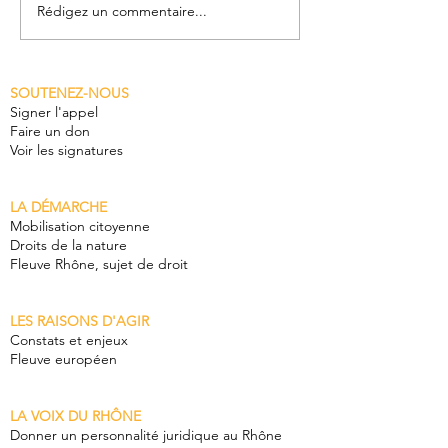
Rédigez un commentaire...
L'Appel du Rhône sur
Agir pour le v
les ondes de la RTS
Vienne, retour
dans l'émission de
journée Rhôn
SOUTENEZ-NOUS
l'été "On se jette à
commun
Signer l'appel
l'eau"
Faire un don
Voir les signatures
LA DÉMARCHE
Mobilisation citoyenne
Droits de la nature
Fleuve Rhône, sujet de droit
LES RAISONS D'AGIR
Constats et enjeux
Fleuve européen
LA VOIX DU RHÔNE
Donner un personnalité juridique au Rhône