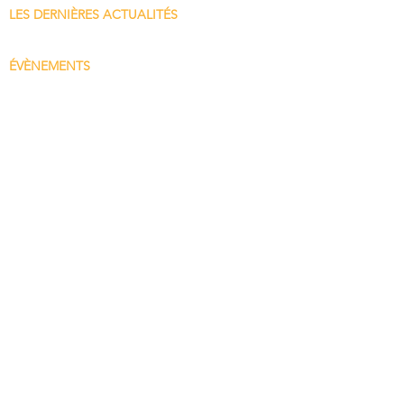
LES DERNIÈRES ACTUALITÉS
ÉVÈNEMENTS
SIGNATAIRES
Soutiens
Collectivités
ONG
Collectifs artistiques
Entreprises
Citoyen·ne·s
NOUS CONTACTER
Appel du Rhône 2023
Mentions légales