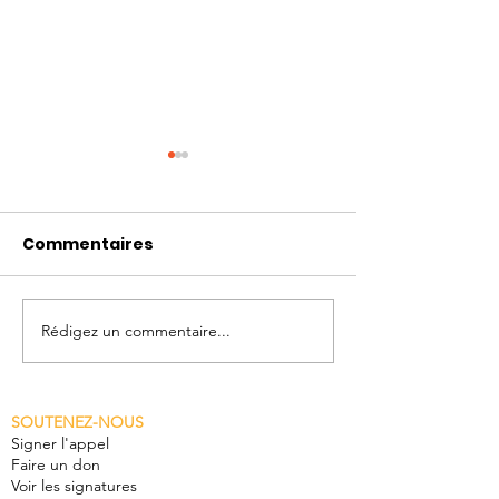
Commentaires
Rédigez un commentaire...
L'Appel du Rhône sur
1'200 gardien
les ondes de la RTS
Rhône!!
dans l'émission de
SOUTENEZ-NOUS
l'été "On se jette à
Signer l'appel
l'eau"
Faire un don
Voir les signatures