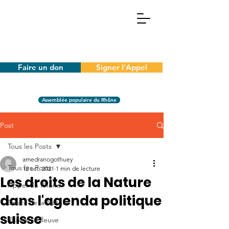
Faire un don
Signer l'Appel
Assemblée populaire du Rhône
Post
Tous les Posts
amedranogothuey
Tous les Posts
12 oct. 2021
1 min de lecture
Les droits de la Nature
Appel du Rhône
dans l'agenda politique
Droits de la Nature
suisse
Rhône, le fleuve