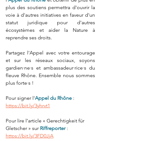
plus des soutiens permettra d'
ouvrir la 
voie à d'autres initiatives en faveur d'un 
statut juridique pour d'autres 
écosystèmes et aider la Nature à 
reprendre ses droits.
Partagez l'Appel avec votre entourage 
et sur les réseaux sociaux, soyons 
gardien·ne·s et ambassadeur·rice·s du 
fleuve Rhône. Ensemble nous sommes 
plus forte·s !
Pour signer l'
Appel du Rhône
 : 
https://bit.ly/3yhrvt1
Pour lire l’article « Gerechtigkeit für 
Gletscher » sur 
Riffreporter
 : 
https://bit.ly/3FD0JjA