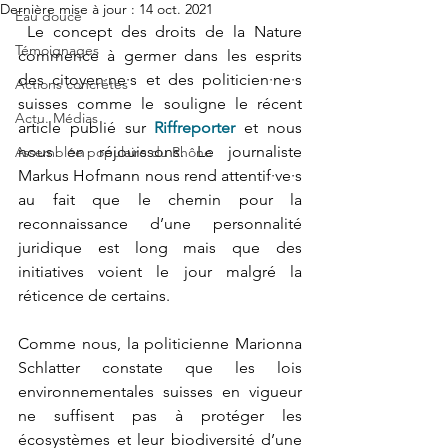
Dernière mise à jour :
14 oct. 2021
Eau douce
 Le concept des droits de la Nature 
Témoignages
commence à germer dans les esprits 
des citoyen·ne·s et des politicien·ne·s 
Actions concrètes
suisses comme le souligne le récent 
Actu. Médias
article publié sur 
Riffreporter
 et nous 
nous en réjouissons. Le journaliste 
Assemblée populaire du Rhône
Markus Hofmann nous rend attentif·ve·s 
au fait que le chemin pour la 
reconnaissance d’une personnalité 
juridique est long mais que des 
initiatives voient le jour malgré la 
réticence de certains. 
Comme nous, la politicienne Marionna 
Schlatter constate que les lois 
environnementales suisses en vigueur 
ne suffisent pas à protéger les 
écosystèmes et leur biodiversité d’une 