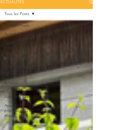
ACTUALITÉS
Tous les Posts
Tous les Posts
Appel du Rhône
Droits de la
Nature
Rhône, le fleuve
Eau douce
Témoignages
Actions
concrètes
Actu. Médias
Assemblée
populaire du
Rhône