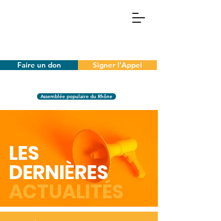
Faire un don
Signer l'Appel
Assemblée populaire du Rhône
LES
DERNI
È
RES
ACTUALITÉS