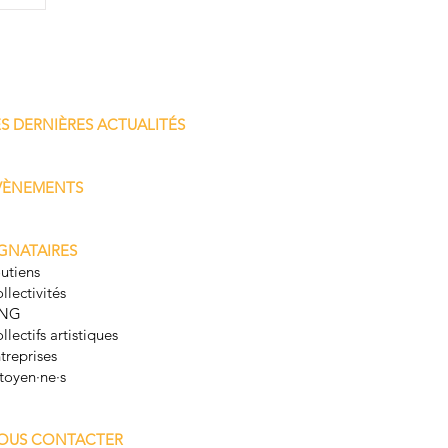
ES DERNIÈRES ACTUALITÉS
VÈNEMENTS
IGNATAIRES
utiens
llectivités
NG
llectifs artistiques
treprises
toyen·ne·s
OUS CONTACTER