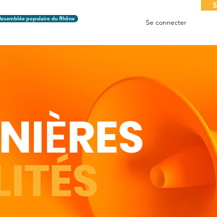
S
Assemblée populaire du Rhône
Se connecter
NI
È
RES
ITÉS