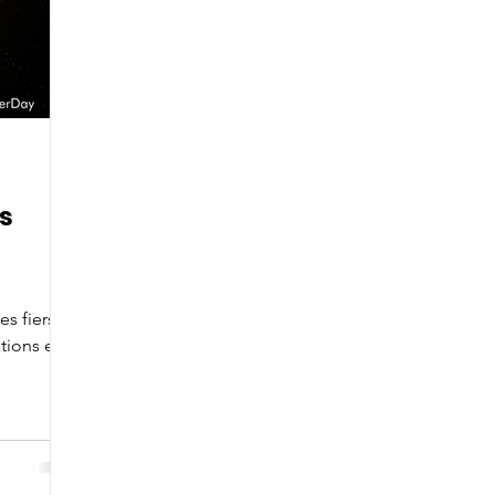
as
s fiers
tions et