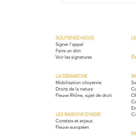
SOUTENEZ-NOUS
L
Signer l'appel
Faire un don
Voir les signatures
É
LA DÉMARCHE
S
Mobilisation citoyenne
So
Droits de la nature
Co
Fleuve Rhône, sujet de droit
O
Co
En
LES RAISONS D'AGIR
Ci
Constats et enjeux
Fleuve européen
N