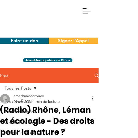
Faire un don
Signer l'Appel
Assemblée populaire du Rhône
Post
Tous les Posts
amedranogothuey
Tous les Posts
20 avr. 2021
1 min de lecture
(Radio) Rhône, Léman
Appel du Rhône
et écologie - Des droits
Droits de la Nature
pour la nature ?
Rhône, le fleuve