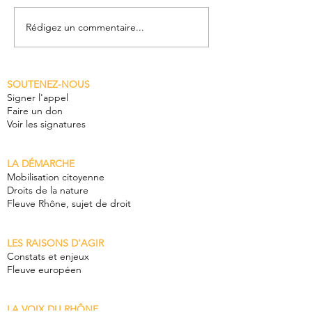
Rédigez un commentaire...
L'Appel du Rhône sur
1'200 gardien
les ondes de la RTS
Rhône!!
dans l'émission de
SOUTENEZ-NOUS
l'été "On se jette à
Signer l'appel
l'eau"
Faire un don
Voir les signatures
LA DÉMARCHE
Mobilisation citoyenne
Droits de la nature
Fleuve Rhône, sujet de droit
LES RAISONS D'AGIR
Constats et enjeux
Fleuve européen
LA VOIX DU RHÔNE