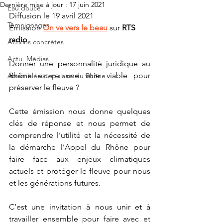
Dernière mise à jour :
17 juin 2021
Eau douce
Diffusion le 19 avril 2021
Témoignages
Émission
On va vers le beau
 sur 
RTS 
radio
Actions concrètes
Actu. Médias
Donner une personnalité juridique au 
Rhône est-ce une voie viable pour 
Assemblée populaire du Rhône
préserver le fleuve ?
Cette émission nous donne quelques 
clés de réponse et nous permet de 
comprendre l’utilité et la nécessité de 
la démarche l’Appel du Rhône pour 
faire face aux enjeux climatiques 
actuels et protéger le fleuve pour nous 
et les générations futures.     
C’est une invitation à nous unir et à 
travailler ensemble pour faire avec et 