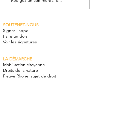
Rédigez un commentaire...
Zoom sur l'Assemblée
Agir pour le v
populaire du Rhône
Vienne, retour
journée Rhôn
SOUTENEZ-NOUS
commun
Signer l'appel
Faire un don
Voir les signatures
LA DÉMARCHE
Mobilisation citoyenne
Droits de la nature
Fleuve Rhône, sujet de droit
LES RAISONS D'AGIR
Constats et enjeux
Fleuve européen
LA VOIX DU RHÔNE
Donner un personnalité juridique au Rhône