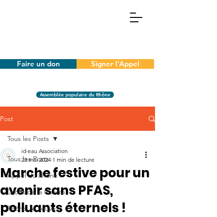
Faire un don
Signer l'Appel
Assemblée populaire du Rhône
Post
Tous les Posts
id·eau Association
Tous les Posts
23 mai 2024
1 min de lecture
Marche festive pour un
Appel du Rhône
avenir sans PFAS,
Droits de la Nature
polluants éternels !
Rhône, le fleuve