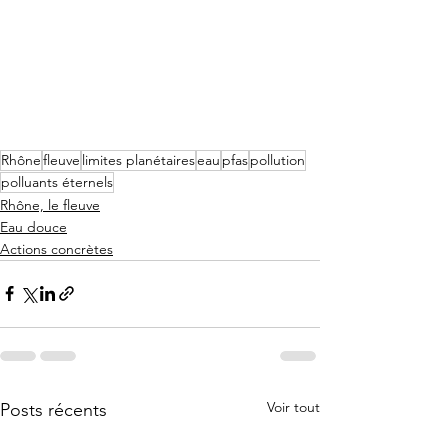
Rhône
fleuve
limites planétaires
eau
pfas
pollution
polluants éternels
Rhône, le fleuve
Eau douce
Actions concrètes
Voir tout
Posts récents