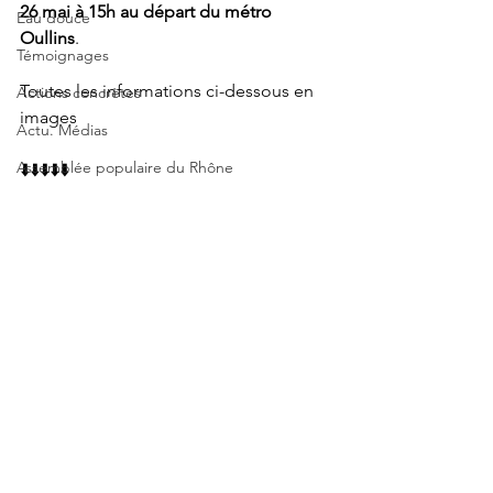
26 mai à 15h au départ du métro 
Eau douce
Oullins
.
Témoignages
Toutes les informations ci-dessous en 
Actions concrètes
images
Actu. Médias
Assemblée populaire du Rhône
⬇️⬇️⬇️⬇️⬇️