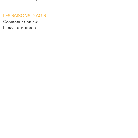
LES RAISONS D'AGIR
Constats et enjeux
Fleuve européen
LA VOIX DU RHÔNE
Donner un personnalité juridique au Rhône
LES DERNIÈRES ACTUALITÉS
ÉVÈNEMENTS
SIGNATAIRES
Soutiens
Collectivités
ONG
Collectifs artistiques
Entreprises
Citoyen·ne·s