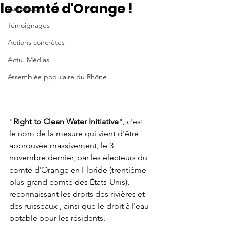
le comté d'Orange !
Eau douce
Témoignages
Actions concrètes
Actu. Médias
Assemblée populaire du Rhône
"
Right to Clean Water Initiative
", c'est 
le nom de la mesure qui vient d'être 
approuvée massivement, le 3 
novembre dernier, par l
es électeurs du 
comté d'Orange en Floride (trentième 
plus grand comté des États-Unis), 
reconnaissant les droits des rivières et 
des ruisseaux , ainsi que le droit à l'eau 
potable pour les résidents. 