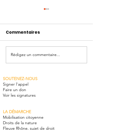
Commentaires
Rédigez un commentaire...
L'Appel du Rhône sur
Agir pour le v
les ondes de la RTS
Vienne, retour
dans l'émission de
journée Rhôn
SOUTENEZ-NOUS
l'été "On se jette à
commun
Signer l'appel
l'eau"
Faire un don
Voir les signatures
LA DÉMARCHE
Mobilisation citoyenne
Droits de la nature
Fleuve Rhône, sujet de droit