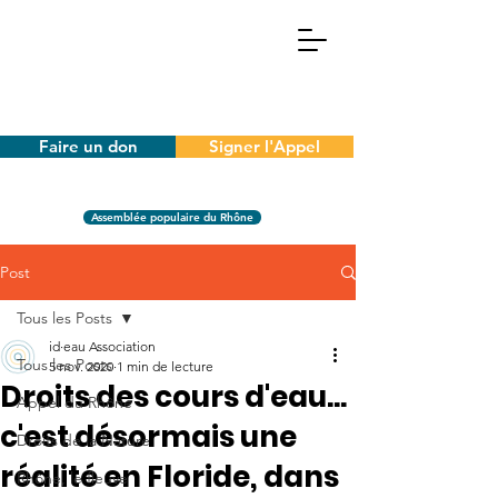
Faire un don
Signer l'Appel
Assemblée populaire du Rhône
Post
Tous les Posts
id·eau Association
Tous les Posts
5 nov. 2020
1 min de lecture
Droits des cours d'eau...
Appel du Rhône
c'est désormais une
Droits de la Nature
réalité en Floride, dans
Rhône, le fleuve